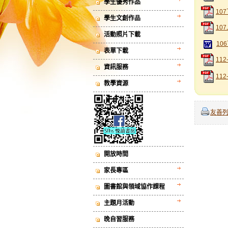
學生優秀作品
10
學生文創作品
10
活動照片下載
10
表單下載
11
資訊服務
11
教學資源
友善
開放時間
家長專區
圖書館與領域協作課程
主題月活動
晚自習服務