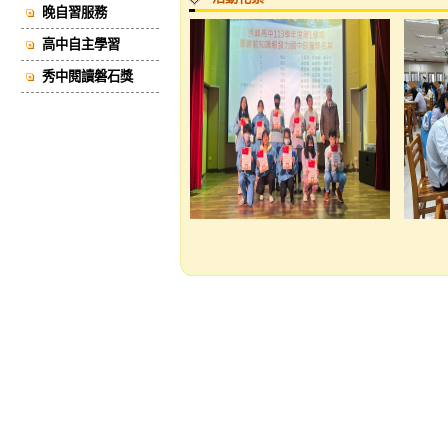
晚自習服務
高中自主學習
秀中閱讀磐石獎