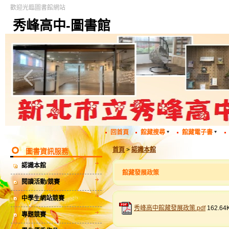
歡迎光臨圖書館網站
秀峰高中-圖書館
回首頁
館藏搜尋
館藏電子書
首頁
>
認識本館
圖書資訊服務
認識本館
館藏發展政策
閱讀活動/競賽
中學生網站競賽
秀峰高中館藏發展政策.pdf
162.64
專題競賽