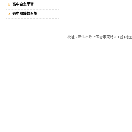
高中自主學習
秀中閱讀磐石獎
校址：新北市汐止區忠孝東路201號 (地圖) 總