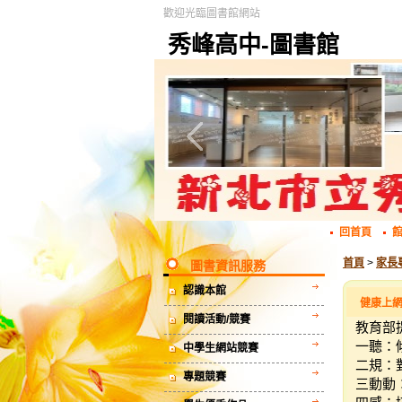
歡迎光臨圖書館網站
秀峰高中-圖書館
回首頁
首頁
>
家長
圖書資訊服務
認識本館
健康上
閱讀活動/競賽
教育部
一聽：
中學生網站競賽
二規：
專題競賽
三動動