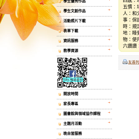
四感：
學生優秀作品
五慣：
學生文創作品
人：和
事：保
活動照片下載
時：規
表單下載
地：睡
物：使
資訊服務
六讚讚
教學資源
友善
開放時間
家長專區
圖書館與領域協作課程
主題月活動
晚自習服務