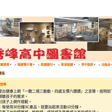
館藏搜尋
館藏電子書
館藏期刊
影音館藏
秀中館訊
出版品
專區
網宣導
提出健康上網「一聽二規三動動，四感五慣六讚讚」之宣導，說明如
傾聽孩子的需求。
對孩子上網作規範。
：每使用30分鐘3C產品，就要站起來活動10分鐘。