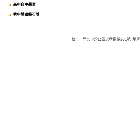
高中自主學習
秀中閱讀磐石獎
校址：新北市汐止區忠孝東路201號 (地圖) 總