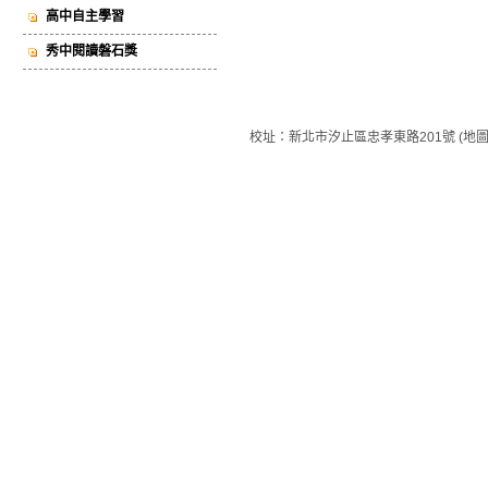
高中自主學習
秀中閱讀磐石獎
校址：新北市汐止區忠孝東路201號 (地圖) 總