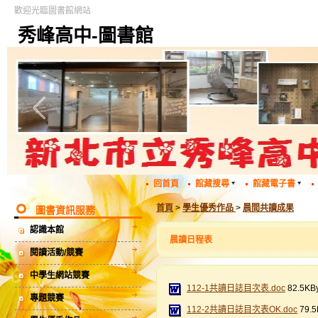
歡迎光臨圖書館網站
秀峰高中-圖書館
回首頁
館藏搜尋
館藏電子書
首頁
>
學生優秀作品
>
晨間共讀成果
圖書資訊服務
認識本館
晨讀日程表
閱讀活動/競賽
中學生網站競賽
112-1共讀日誌目次表.doc
82.5KB
專題競賽
112-2共讀日誌目次表OK.doc
79.5