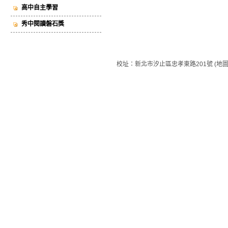
高中自主學習
秀中閱讀磐石獎
校址：新北市汐止區忠孝東路201號 (地圖) 總