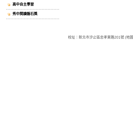
高中自主學習
秀中閱讀磐石獎
校址：新北市汐止區忠孝東路201號 (地圖) 總