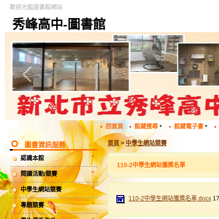
歡迎光臨圖書館網站
秀峰高中-圖書館
回首頁
館藏搜尋
館藏電子書
首頁
>
中學生網站競賽
圖書資訊服務
認識本館
110-2中學生網站獲獎名單
閱讀活動/競賽
中學生網站競賽
110-2中學生網站獲獎名單.docx
17
專題競賽