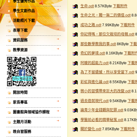
學生優秀作品
生命.odt
8.57KByte
下載附件
學生文創作品
生命之光，獨一無二的價值.odt
8.
活動照片下載
成功之路.odt
7.99KByte
下載附件
表單下載
你記得嗎，那位欠栽培的母親.odt
資訊服務
那些數學教我的事.odt
8KByte
下載
教學資源
奇幻的夢境.odt
8.16KByte
下載附
阿嬤的超能力.odt
8.21KByte
下載
為了不留遺憾，所以享受當下.odt
彩虹與進化論.odt
8.55KByte
下載
微小的習慣帶來巨大的改變.odt
8.
開放時間
過去造就現代.odt
9.54KByte
下載
家長專區
論青少年金錢觀與犯罪.odt
9.03KB
圖書館與領域協作課程
學醫前必看的精華秘笈.odt
8.17KB
主題月活動
關於變化.odt
7.85KByte
下載附件
晚自習服務