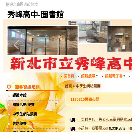
歡迎光臨圖書館網站
秀峰高中-圖書館
回首頁
館藏搜尋
館藏電子書
首頁
>
中學生網站競賽
圖書資訊服務
認識本館
1130310閱讀心得
閱讀活動/競賽
中學生網站競賽
一次對生死、失去和幸福的探索.od
專題競賽
不認輸，我要贏.odt
8.33KByte
下