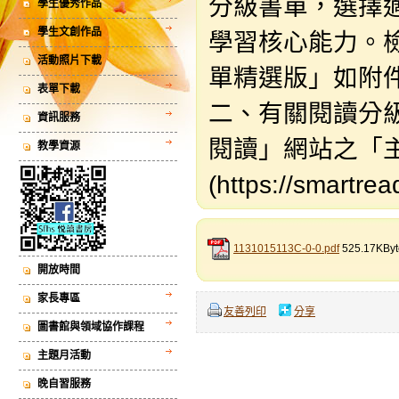
分級書單，選擇
學生優秀作品
學生文創作品
學習核心能力。
活動照片下載
單精選版」如附
表單下載
二、有關閱讀分級之
資訊服務
閱讀」網站之「
教學資源
(https://smartre
1131015113C-0-0.pdf
525.17KByt
開放時間
家長專區
友善列印
分享
圖書館與領域協作課程
主題月活動
晚自習服務