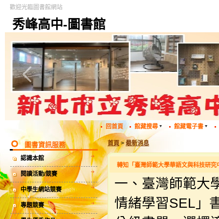
歡迎光臨圖書館網站
秀峰高中-圖書館
回首頁
館藏搜尋
館藏電子書
首頁
>
最新消息
圖書資訊服務
認識本館
轉知「臺灣師範大學華語文與科技研究中心
閱讀活動/競賽
一、臺灣師範大
中學生網站競賽
情緒學習SEL
專題競賽