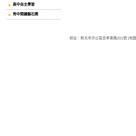
高中自主學習
秀中閱讀磐石獎
校址：新北市汐止區忠孝東路201號 (地圖) 總