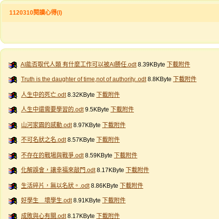
1120310閱讀心得(I)
AI能否取代人類 有什麼工作可以被AI勝任.odt
8.39KByte
下載附件
Truth is the daughter of time,not of authority..odt
8.8KByte
下載附件
人生中的死亡.odt
8.32KByte
下載附件
人生中還需要學習的.odt
9.5KByte
下載附件
山河家園的感動.odt
8.97KByte
下載附件
不可名狀之名.odt
8.57KByte
下載附件
不存在的戰場與戰爭.odt
8.59KByte
下載附件
化解誤會，讓幸福來敲門.odt
8.17KByte
下載附件
生活碎片，無以名狀。.odt
8.86KByte
下載附件
好學生 壞學生.odt
8.91KByte
下載附件
成敗與心有關.odt
8.17KByte
下載附件